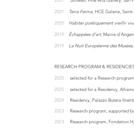
2021
Stillwell
, Fine Arts Gallery, San 
2021
Terra Ferma
, HCE Galerie, Sain
2020
Habiter poétiquement vieillir viv
2019
Échappées d’art
, Mairie d’Ange
2019
La Nuit Européenne des Musées
RESEARCH PROGRAM & RESIDENCIE
2025
selected for a
Research progra
2025
selected for a Residency, Allianc
2024
Residency, Palazzo Butera (Institut
2023
Research program,
supported by
2023
Research program, Fondation 