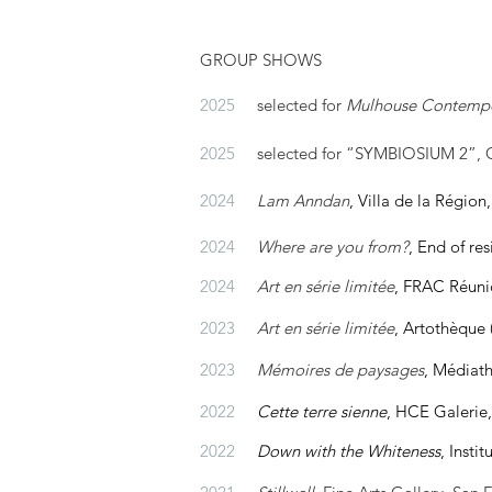
GROUP SHOWS
2025
selected for
Mulhouse Contempor
2025
selected for
“SYMBIOSIUM 2”, Ce
2024
Lam Anndan
,
Villa de la Régio
2024
Where are you from?
,
End of res
2024
Art en série limitée
,
FRAC Réuni
2023
Art en série limitée
,
Artothèque 
2023
Mémoires de paysages
, Médiat
2022
Cette t
erre sienne
, HCE Galerie,
2022
Down with the Whiteness
, Insti