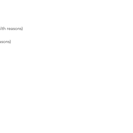
lth reasons)
asons
)