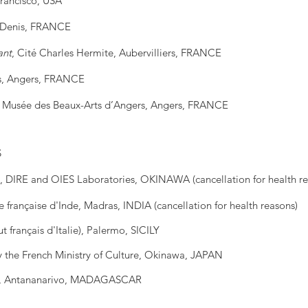
Francisco, USA
t-Denis, FRANCE
ant
, Cité Charles Hermite, Aubervilliers, FRANCE
rs, Angers, FRANCE
, Musée des Beaux-Arts d’Angers, Angers, FRANCE
S
m, DIRE and OIES Laboratories, OKINAWA
(cancellation for
health r
e française d'Inde, Madras, INDIA
(cancellation for
health reasons
)
 français d'Italie), Palermo, SICILY
 the French Ministry of Culture, Okinawa, JAPAN
H, Antananarivo, MADAGASCAR