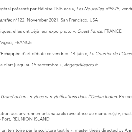
égétal présenté par Héloïse Thiburce »,
Les Nouvelles,
n°5875, ven
ansfer,
n°122, November 2021, San Francisco, USA
iques, elles ont déjà leur expo photo »,
Ouest france
, FRANCE
'Angers
, FRANCE
Echappée d'art débute ce vendredi 14 juin »,
Le Courrier de l'Oues
 d'art jusqu'au 15 septembre »,
Angersvilleactu.fr
Grand océan : mythes et mythifications dans l’Océan Indien
. Presse
tion des environnements naturels révélatrice de mémoire(s) », mast
 Le Port, REUNION ISLAND
 territoire par la sculpture textile
», master thesis directed by Ann