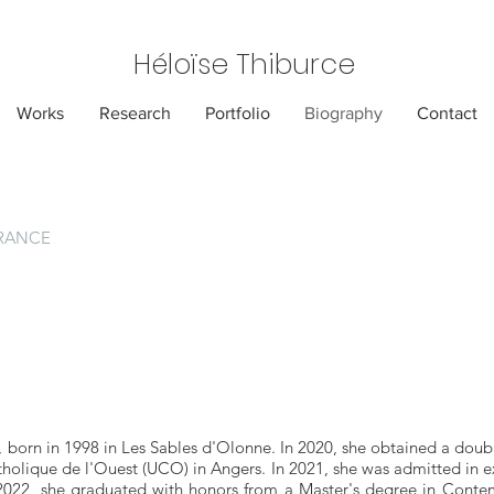
Héloïse Thiburce
Works
Research
Portfolio
Biography
Contact
 FRANCE
st, born in 1998 in Les Sables d'Olonne. In 2020, she obtained a doub
atholique de l'Ouest (UCO) in Angers. In 2021, she was admitted in
In 2022, she graduated with honors from a Master's degree in Cont