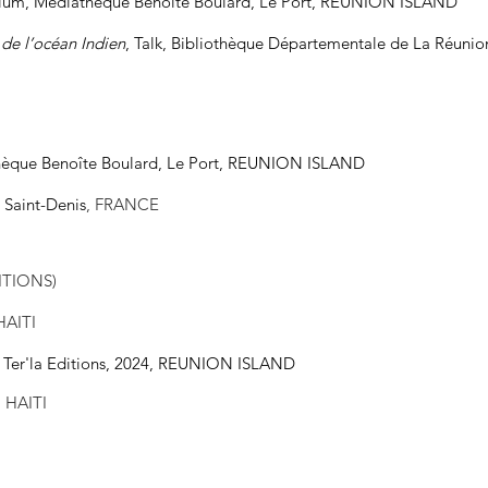
um, Médiathèque Benoîte Boulard, Le Port, REUNION ISLAND
 de l’océan Indien
, Talk, Bibliothèque Départementale de La Réun
hèque Benoîte Boulard, Le Port, REUNION ISLAND
 Saint-Denis
, FRANCE
ITIONS)
 HAITI
Ter'la Editions, 2024, REUNION ISLAND
, HAITI