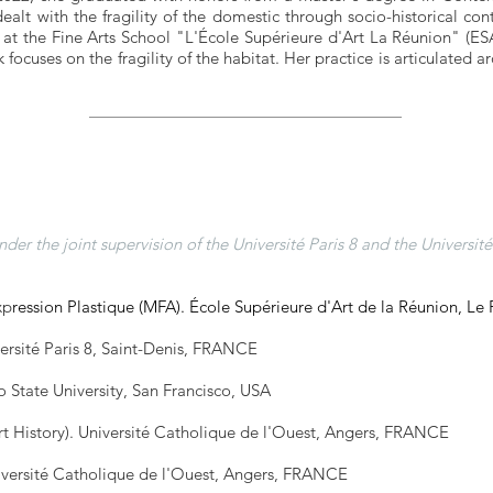
 dealt with the fragility of the domestic through socio-historical con
t the Fine Arts School "L'École Supérieure d'Art La Réunion" (ES
 focuses on the fragility of the habitat. Her practice is articulated a
nder the joint supervision of the Université Paris 8 and the Universit
xp
ression Plastique (MFA).
École Supérieure d'Art de la Réunion, 
rsité Paris 8, Saint-Denis, FRANCE
 State University, San Francisco, USA
t History).
Université Catholique de l'Ouest, Angers, FRANCE
iversité Catholique de l'Ouest, Angers, FRANCE