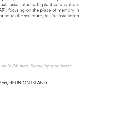
texts associated with plant colonization.
AR), focusing on the place of memory in
round textile sculpture,
in situ
installation
é de la Réunion. Receiving a doctoral
Le Port, REUNION ISLAND