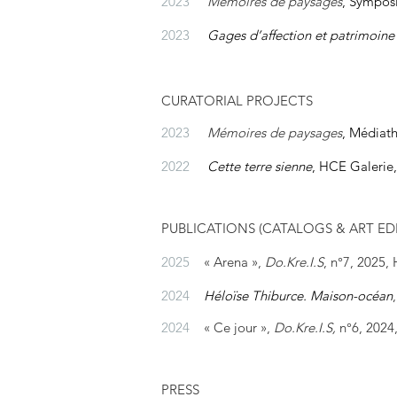
2023
Mémoires de paysages
,
Symposi
2023
Gages d’affection et patrimoine
CURATORIAL PROJECTS
2023
Mémoires de paysages
, Médiat
2022
Cette t
erre sienne
, HCE Galerie,
PUBLICATIONS (CATALOGS & ART ED
2025
« Arena »,
Do.Kre.I.S
, n°7, 2025,
2024
Héloïse Thiburce. Maison-océan
,
2024
« Ce jour »,
Do.Kre.I.S,
n°6, 2024
PRESS